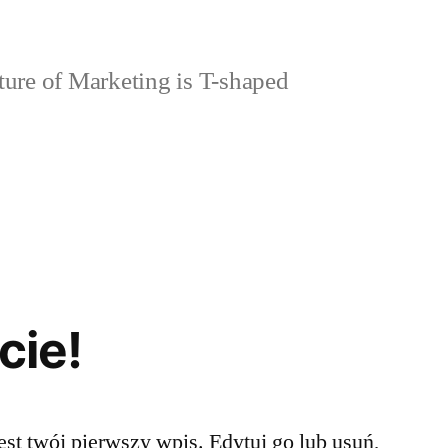
ure of Marketing is T-shaped
cie!
st twój pierwszy wpis. Edytuj go lub usuń,