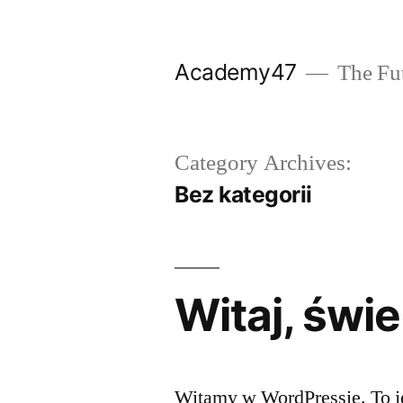
Skip
to
Academy47
The Fut
content
Category Archives:
Bez kategorii
Witaj, świe
Witamy w WordPressie. To je