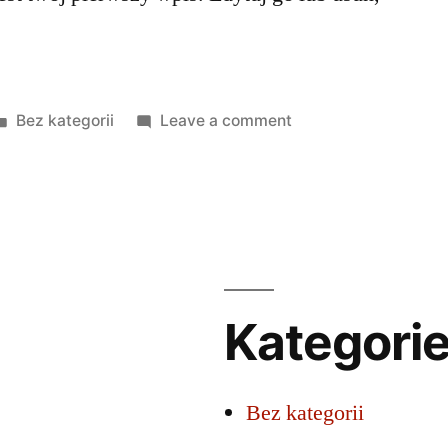
Posted
on
Bez kategorii
Leave a comment
in
Witaj,
świecie!
Kategori
Bez kategorii